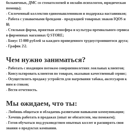
больничных, ДМС со стоматологией и онлайн-психологом, юридическая
помощь);
- Сплоченный коллектив единомышленников и поддержка наставников;
- Работа с узнаваемыми брендами - продукцией товарных знаков IQOS и
lil;
- Стильная форма, приятная атмосфера и культура премиального сервиса
в фирменных магазинах Q STORE;
- Бонус 15 000 рублей за каждого приведенного трудоустроившегося друга;
- График 2\2.
Чем нужно заниматься?
- Работать с входящим потоком совершеннолетних лояльных клиентов;
- Консультировать клиентов по товарам, оказывая качественный сервис;
- Осуществлять продажу устройств для нагревания табака, аксессуаров к
ним и стиков;
- Вести отчетность.
Мы ожидаем, что ты:
- Любишь общаться и обладаешь развитыми навыками коммуникации;
- Хочешь работать в продажах (опыт не обязателен, мы поможем);
- Готов обучаться под руководством опытных коллег и расширять свои
знания о продуктах компании.