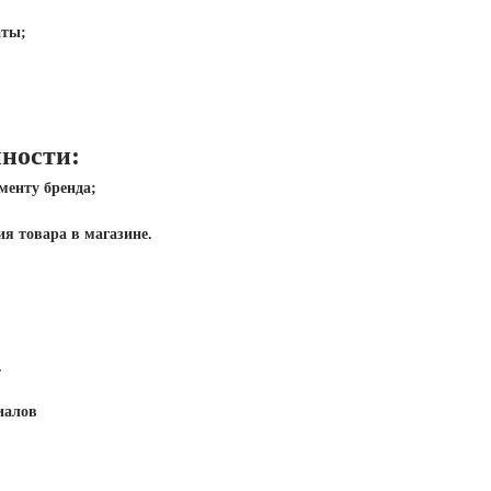
аты;
нности:
менту бренда;
я товара в магазине.
.
иалов