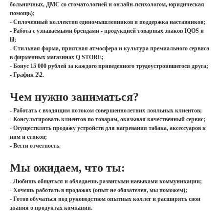
больничных, ДМС со стоматологией и онлайн-психологом, юридическая
помощь);
- Сплоченный коллектив единомышленников и поддержка наставников;
- Работа с узнаваемыми брендами - продукцией товарных знаков IQOS и
lil;
- Стильная форма, приятная атмосфера и культура премиального сервиса
в фирменных магазинах Q STORE;
- Бонус 15 000 рублей за каждого приведенного трудоустроившегося друга;
- График 2\2.
Чем нужно заниматься?
- Работать с входящим потоком совершеннолетних лояльных клиентов;
- Консультировать клиентов по товарам, оказывая качественный сервис;
- Осуществлять продажу устройств для нагревания табака, аксессуаров к
ним и стиков;
- Вести отчетность.
Мы ожидаем, что ты:
- Любишь общаться и обладаешь развитыми навыками коммуникации;
- Хочешь работать в продажах (опыт не обязателен, мы поможем);
- Готов обучаться под руководством опытных коллег и расширять свои
знания о продуктах компании.