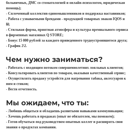
больничных, ДМС со стоматологией и онлайн-психологом, юридическая
помощь);
- Сплоченный коллектив единомышленников и поддержка наставников;
- Работа с узнаваемыми брендами - продукцией товарных знаков IQOS и
lil;
- Стильная форма, приятная атмосфера и культура премиального сервиса
в фирменных магазинах Q STORE;
- Бонус 15 000 рублей за каждого приведенного трудоустроившегося друга;
- График 2\2.
Чем нужно заниматься?
- Работать с входящим потоком совершеннолетних лояльных клиентов;
- Консультировать клиентов по товарам, оказывая качественный сервис;
- Осуществлять продажу устройств для нагревания табака, аксессуаров к
ним и стиков;
- Вести отчетность.
Мы ожидаем, что ты:
- Любишь общаться и обладаешь развитыми навыками коммуникации;
- Хочешь работать в продажах (опыт не обязателен, мы поможем);
- Готов обучаться под руководством опытных коллег и расширять свои
знания о продуктах компании.