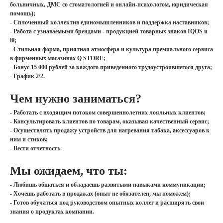
больничных, ДМС со стоматологией и онлайн-психологом, юридическая
помощь);
- Сплоченный коллектив единомышленников и поддержка наставников;
- Работа с узнаваемыми брендами - продукцией товарных знаков IQOS и
lil;
- Стильная форма, приятная атмосфера и культура премиального сервиса
в фирменных магазинах Q STORE;
- Бонус 15 000 рублей за каждого приведенного трудоустроившегося друга;
- График 2\2.
Чем нужно заниматься?
- Работать с входящим потоком совершеннолетних лояльных клиентов;
- Консультировать клиентов по товарам, оказывая качественный сервис;
- Осуществлять продажу устройств для нагревания табака, аксессуаров к
ним и стиков;
- Вести отчетность.
Мы ожидаем, что ты:
- Любишь общаться и обладаешь развитыми навыками коммуникации;
- Хочешь работать в продажах (опыт не обязателен, мы поможем);
- Готов обучаться под руководством опытных коллег и расширять свои
знания о продуктах компании.